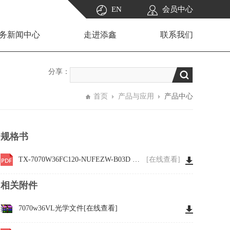
EN
会员中心
务新闻中心
走进添鑫
联系我们
分享：
首页
产品与应用
产品中心
规格书
TX-7070W36FC120-NUFEZW-B03D WKF-BE0847
[在线查看]
相关附件
7070w36VL光学文件
[在线查看]