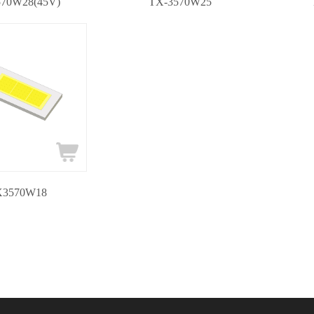
70W28(45V)
TX-3570W25
X3570W18