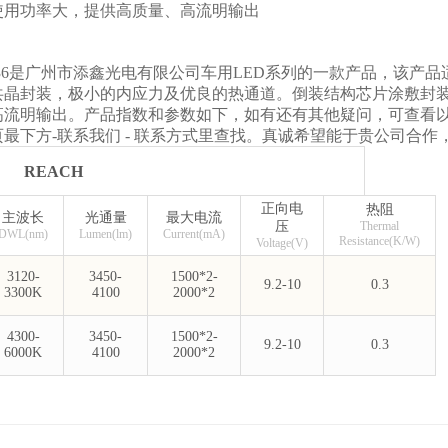
使用功率大，提供高质量、高流明输出
0W36是广州市添鑫光电有限公司车用LED系列的一款产品，该产
共晶封装，极小的内应力及优良的热通道。倒装结构芯片涂敷封
高流明输出。产品指数和参数如下，如有还有其他疑问，可查看
最下方-联系我们
- 联系方式里查找。真诚希望能于贵公司合作
REACH
正向电
热阻
主波长
光通量
最大电流
压
Thermal
DWL(nm)
Lumen(lm)
Current(mA)
Resistance(K/W)
Voltage(V)
3120-
3450-
1500*2-
9.2-10
0.3
3300K
4100
2000*2
4300-
3450-
1500*2-
9.2-10
0.3
6000K
4100
2000*2