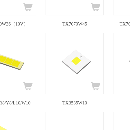
70W36（10V）
TX7070W45
TX7
R8/Y8/L10/W10
TX3535W10