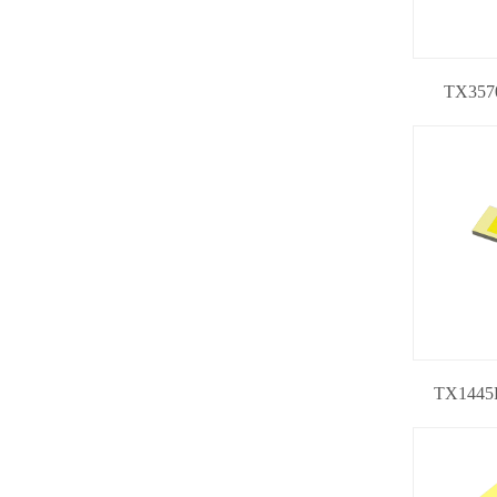
TX35
TX1445