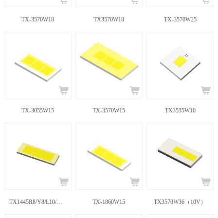
TX-3570W18
TX3570W18
TX-3570W25
TX-3055W15
TX-3570W15
TX3535W10
TX1445R8/Y8/L10/W10
TX-1860W15
TX3570W36（10V）