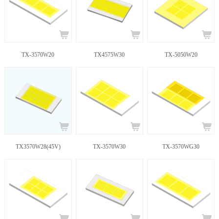
TX-3570W20
TX4575W30
TX-5050W20
TX3570W28(45V)
TX-3570W30
TX-3570WG30