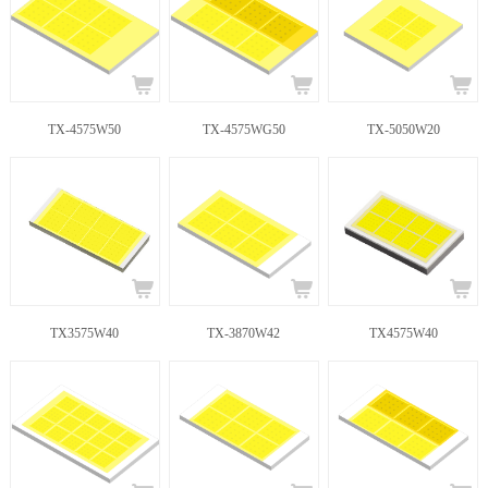
TX-4575W50
TX-4575WG50
TX-5050W20
TX3575W40
TX-3870W42
TX4575W40